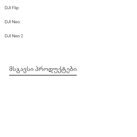
DJI Flip
DJI Neo
DJI Neo 2
ᲛᲡᲒᲐᲕᲡᲘ ᲞᲠᲝᲓᲣᲥᲢᲔᲑᲘ