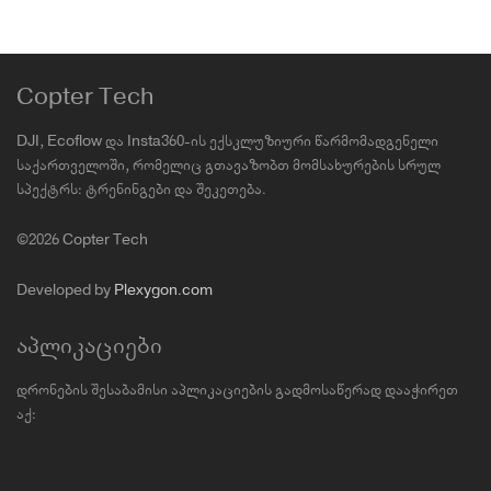
Copter Tech
DJI, Ecoflow და Insta360-ის ექსკლუზიური წარმომადგენელი
საქართველოში, რომელიც გთავაზობთ მომსახურების სრულ
სპექტრს: ტრენინგები და შეკეთება.
©2026 Copter Tech
Developed by
Plexygon.com
აპლიკაციები
დრონების შესაბამისი აპლიკაციების გადმოსაწერად დააჭირეთ
აქ: