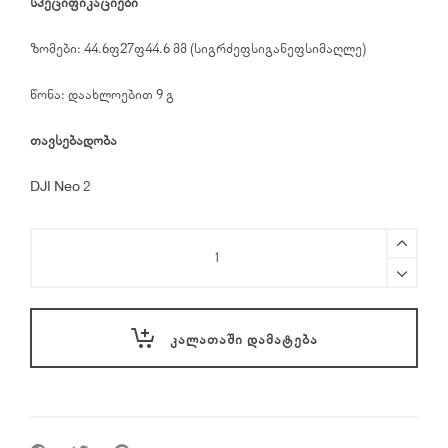
სპეციფიკაციები
ზომები: 44.6×27×44.6 მმ (სიგრძე×სიგანე×სიმაღლე)
წონა: დაახლოებით 9 გ
თავსებადობა
DJI Neo 2
DJI
Neo
2
Digital
Transceiver
ᲙᲐᲚᲐᲗᲐᲨᲘ ᲓᲐᲛᲐᲢᲔᲑᲐ
quantity