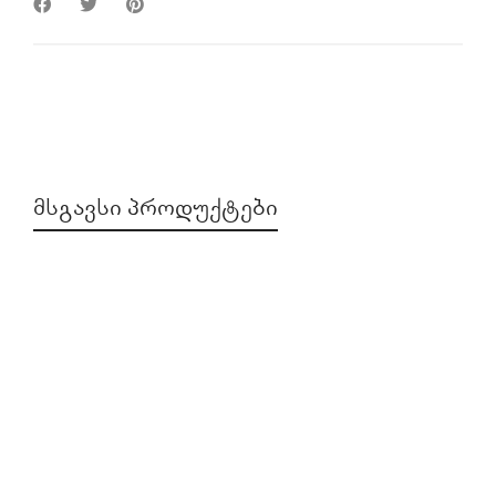
ᲛᲡᲒᲐᲕᲡᲘ ᲞᲠᲝᲓᲣᲥᲢᲔᲑᲘ
DJI RC 2
Air 3
,
DJI Air 3S
,
DJI Flip
,
DJI Mini 4 Pro
,
DJI Mini 5 Pro
,
DJI Neo
,
DJI Neo 2
,
Mavic 4 Pro
,
Mini 4 Pro
1,099.00
₾