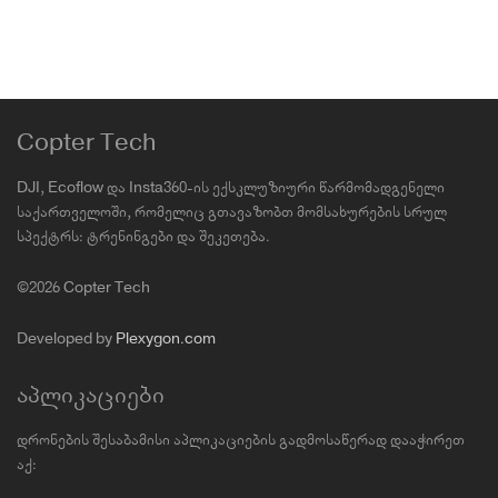
Copter Tech
DJI, Ecoflow და Insta360-ის ექსკლუზიური წარმომადგენელი
საქართველოში, რომელიც გთავაზობთ მომსახურების სრულ
სპექტრს: ტრენინგები და შეკეთება.
©2026 Copter Tech
Developed by
Plexygon.com
აპლიკაციები
დრონების შესაბამისი აპლიკაციების გადმოსაწერად დააჭირეთ
აქ: