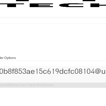
der Options
0b8f853ae15c619dcfc08104@ul
2ec0b8f853ae15c619dcfc08104@ultra