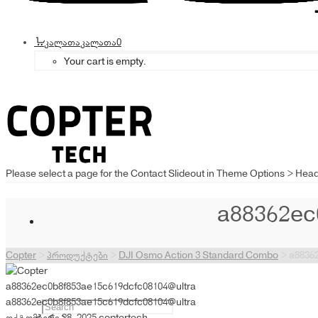
კალათა
კალათა
0
Your cart is empty.
Please select a page for the Contact Slideout in Theme Options > Hea
a88362ec
Copter
>
პროდუქტები
>
DJI Osmo Action 3 Standard Combo
>
a8836
a88362ec0b8f853ae15c619dcfc08104@ultra
a88362ec0b8f853ae15c619dcfc08104@ultra
ოქტომბერი 28, 2025
coptertech