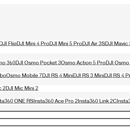
DJI Flip
DJI Mini 4 Pro
DJI Mini 5 Pro
DJI Air 3S
DJI Mavic 
mo 360
DJI Osmo Pocket 3
Osmo Action 5 Pro
DJI Osmo 
mbo
Osmo Mobile 7
DJI RS 4 Mini
DJI RS 3 Mini
DJI RS 4 P
c 2
DJI Mic Mini 2
sta360 ONE RS
Insta360 Ace Pro 2
Insta360 Link 2C
Insta