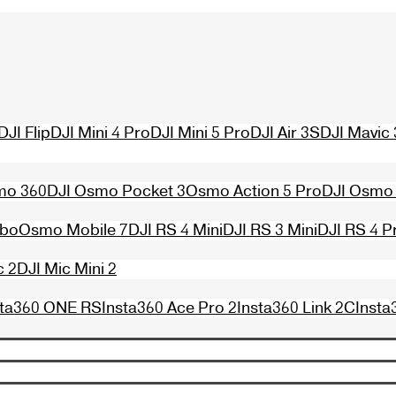
DJI Flip
DJI Mini 4 Pro
DJI Mini 5 Pro
DJI Air 3S
DJI Mavic 
mo 360
DJI Osmo Pocket 3
Osmo Action 5 Pro
DJI Osmo 
mbo
Osmo Mobile 7
DJI RS 4 Mini
DJI RS 3 Mini
DJI RS 4 P
c 2
DJI Mic Mini 2
sta360 ONE RS
Insta360 Ace Pro 2
Insta360 Link 2C
Insta