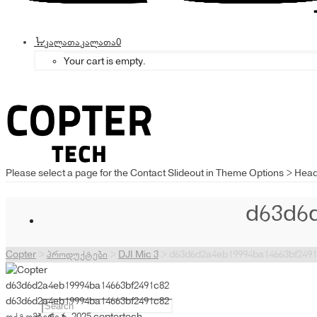
კალათა
კალათა
0
Your cart is empty.
Please select a page for the Contact Slideout in Theme Options > Hea
d63d6
Copter
>
პროდუქტები
>
DJI Mic 3
>
d63d6d2a4eb19994ba14663bf249
d63d6d2a4eb19994ba14663bf2491c82
d63d6d2a4eb19994ba14663bf2491c82
ოქტომბერი 6, 2025
coptertech