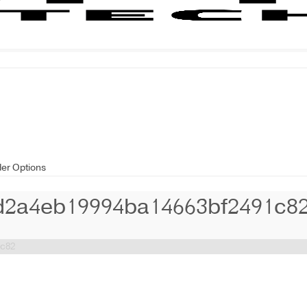
der Options
d2a4eb19994ba14663bf2491c8
1c82