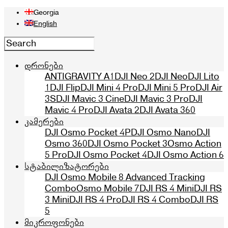
Georgia
English
დრონები
ANTIGRAVITY A1
DJI Neo 2
DJI Neo
DJI Lito
1
DJI Flip
DJI Mini 4 Pro
DJI Mini 5 Pro
DJI Air
3S
DJI Mavic 3 Cine
DJI Mavic 3 Pro
DJI
Mavic 4 Pro
DJI Avata 2
DJI Avata 360
კამერები
DJI Osmo Pocket 4P
DJI Osmo Nano
DJI
Osmo 360
DJI Osmo Pocket 3
Osmo Action
5 Pro
DJI Osmo Pocket 4
DJI Osmo Action 6
სტაბილიზატორები
DJI Osmo Mobile 8 Advanced Tracking
Combo
Osmo Mobile 7
DJI RS 4 Mini
DJI RS
3 Mini
DJI RS 4 Pro
DJI RS 4 Combo
DJI RS
5
მიკროფონები