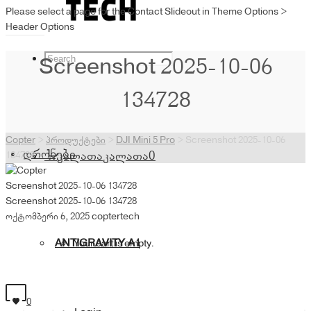
Please select a page for the Contact Slideout in Theme Options >
Header Options
Screenshot 2025-10-06
134728
Copter
>
პროდუქტები
>
DJI Mini 5 Pro
>
Screenshot 2025-10-06
დრონები
კალათა
კალათა
0
134728
Screenshot 2025-10-06 134728
Screenshot 2025-10-06 134728
ოქტომბერი 6, 2025
coptertech
ANTIGRAVITY A1
Your cart is empty.
0