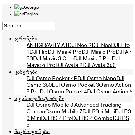
Georgia
English
დრონები
ANTIGRAVITY A1
DJI Neo 2
DJI Neo
DJI Lito
1
DJI Flip
DJI Mini 4 Pro
DJI Mini 5 Pro
DJI Air
3S
DJI Mavic 3 Cine
DJI Mavic 3 Pro
DJI
Mavic 4 Pro
DJI Avata 2
DJI Avata 360
კამერები
DJI Osmo Pocket 4P
DJI Osmo Nano
DJI
Osmo 360
DJI Osmo Pocket 3
Osmo Action
5 Pro
DJI Osmo Pocket 4
DJI Osmo Action 6
სტაბილიზატორები
DJI Osmo Mobile 8 Advanced Tracking
Combo
Osmo Mobile 7
DJI RS 4 Mini
DJI RS
3 Mini
DJI RS 4 Pro
DJI RS 4 Combo
DJI RS
5
მიკროფონები