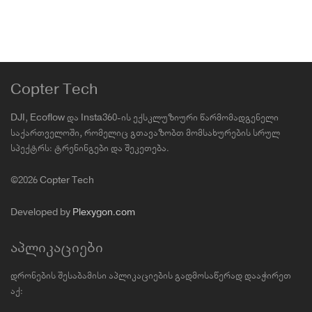
Copter Tech
DJI, Ecoflow და Insta360-ის ექსკლუზიური წარმომადგენელი
საქართველოში, რომელიც გთავაზობთ მომსახურების სრულ
სპექტრს: ტრენინგები და შეკეთება.
©2026 Copter Tech
Developed by
Plexygon.com
აპლიკაციები
დრონების შესაბამისი აპლიკაციების გადმოსაწერად დააჭირეთ
აქ: