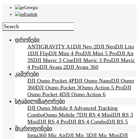
Georgia
English
დრონები
ANTIGRAVITY A1
DJI Neo 2
DJI Neo
DJI Lito
1
DJI Flip
DJI Mini 4 Pro
DJI Mini 5 Pro
DJI Air
3S
DJI Mavic 3 Cine
DJI Mavic 3 Pro
DJI Mavic
4 Pro
DJI Avata 2
DJI Avata 360
კამერები
DJI Osmo Pocket 4P
DJI Osmo Nano
DJI Osmo
360
DJI Osmo Pocket 3
Osmo Action 5 Pro
DJI
Osmo Pocket 4
DJI Osmo Action 6
სტაბილიზატორები
DJI Osmo Mobile 8 Advanced Tracking
Combo
Osmo Mobile 7
DJI RS 4 Mini
DJI RS 3
Mini
DJI RS 4 Pro
DJI RS 4 Combo
DJI RS 5
მიკროფონები
Insta360 Mic Air
DJI Mic 3
DJI Mic Mini
DJI