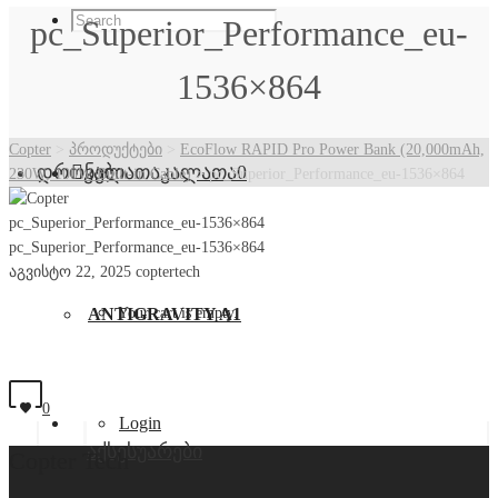
pc_Superior_Performance_eu-
1536×864
Copter
>
პროდუქტები
>
EcoFlow RAPID Pro Power Bank (20,000mAh,
დრონები
კალათა
კალათა
0
230W, 100W Built-in Cable)
>
pc_Superior_Performance_eu-1536×864
pc_Superior_Performance_eu-1536×864
pc_Superior_Performance_eu-1536×864
აგვისტო 22, 2025
coptertech
ANTIGRAVITY A1
Your cart is empty.
0
Login
აქსესუარები
Copter Tech