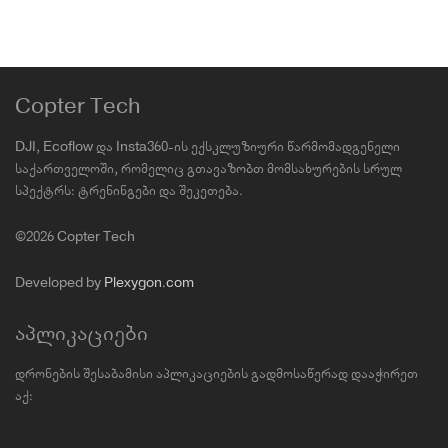
Copter Tech
DJI, Ecoflow და Insta360-ის ექსკლუზიური წარმომადგენელი
საქართველოში, რომელიც გთავაზობთ მომსახურების სრულ
სპექტრს: ტრენინგები და შეკეთება.
©2026 Copter Tech
Developed by
Plexygon.com
აპლიკაციები
დრონების შესაბამისი აპლიკაციების გადმოსაწერად დააჭირეთ
აქ: