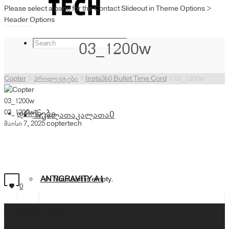
Please select a page for the Contact Slideout in Theme Options >
Header Options
03_1200w
Copter
>
პროდუქტები
>
Insta360 Bullet Time Cord
>
03_1200w
03_1200w
03_1200w
დრონები
კალათა
კალათა
0
მაისი 7, 2025
coptertech
ANTIGRAVITY A1
Your cart is empty.
0
Copter Tech