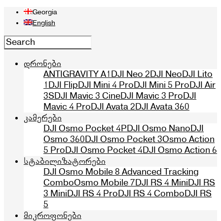
Georgia
English
დრონები
ANTIGRAVITY A1
DJI Neo 2
DJI Neo
DJI Lito
1
DJI Flip
DJI Mini 4 Pro
DJI Mini 5 Pro
DJI Air
3S
DJI Mavic 3 Cine
DJI Mavic 3 Pro
DJI
Mavic 4 Pro
DJI Avata 2
DJI Avata 360
კამერები
DJI Osmo Pocket 4P
DJI Osmo Nano
DJI
Osmo 360
DJI Osmo Pocket 3
Osmo Action
5 Pro
DJI Osmo Pocket 4
DJI Osmo Action 6
სტაბილიზატორები
DJI Osmo Mobile 8 Advanced Tracking
Combo
Osmo Mobile 7
DJI RS 4 Mini
DJI RS
3 Mini
DJI RS 4 Pro
DJI RS 4 Combo
DJI RS
5
მიკროფონები