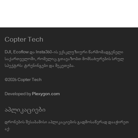
Copter Tech
DJI, Ecoflow და Insta360-ის ექსკლუზიური წარმომადგენელი
საქართველოში, რომელიც გთავაზობთ მომსახურების სრულ
სპექტრს: ტრენინგები და შეკეთება.
©2026 Copter Tech
Developed by
Plexygon.com
აპლიკაციები
დრონების შესაბამისი აპლიკაციების გადმოსაწერად დააჭირეთ
აქ: