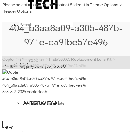
Please select a page for the Contact Slideout in Theme Options >
Header Options
404_b3aa8a09-a305-487b-
971e-c59fbe57e496
Copter
>
პროდუქტები
>
Insta360 X5 Replacement Lens Kit
>
დრონები
კალათა
კალათა
0
404_b3aa8a09-a305-487b-971e-c59fbe57e496
404_b3aa8a09-a305-487b-971e-c59fbe57e496
404_b3aa8a09-a305-487b-971e-c59fbe57e496
მაისი 2, 2025
coptertech
ANTIGRAVITY A1
Your cart is empty.
0