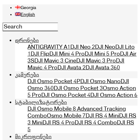
Georgia
English
დრონები
ANTIGRAVITY A1
DJI Neo 2
DJI Neo
DJI Lito
1
DJI Flip
DJI Mini 4 Pro
DJI Mini 5 Pro
DJI Air
3S
DJI Mavic 3 Cine
DJI Mavic 3 Pro
DJI
Mavic 4 Pro
DJI Avata 2
DJI Avata 360
კამერები
DJI Osmo Pocket 4P
DJI Osmo Nano
DJI
Osmo 360
DJI Osmo Pocket 3
Osmo Action
5 Pro
DJI Osmo Pocket 4
DJI Osmo Action 6
სტაბილიზატორები
DJI Osmo Mobile 8 Advanced Tracking
Combo
Osmo Mobile 7
DJI RS 4 Mini
DJI RS
3 Mini
DJI RS 4 Pro
DJI RS 4 Combo
DJI RS
5
მიკროფონები