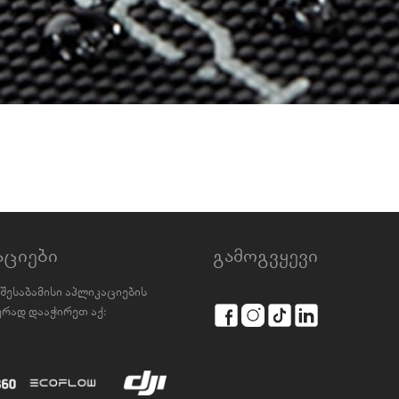
აციები
გამოგვყევი
შესაბამისი აპლიკაციების
რად დააჭირეთ აქ: