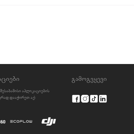
აციები
გამოგვყევი
შესაბამისი აპლიკაციების
რად დააჭირეთ აქ: