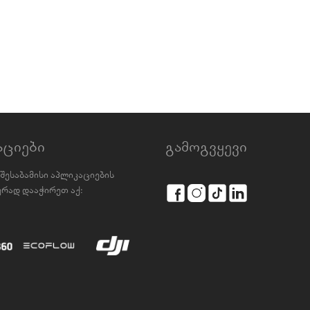
აციები
გამოგვყევი
შესაბამისი აპლიკაციების
რად დააჭირეთ აქ: