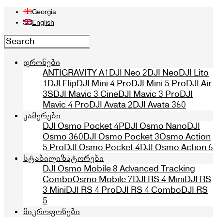
Georgia
English
დრონები
ANTIGRAVITY A1
DJI Neo 2
DJI Neo
DJI Lito
1
DJI Flip
DJI Mini 4 Pro
DJI Mini 5 Pro
DJI Air
3S
DJI Mavic 3 Cine
DJI Mavic 3 Pro
DJI
Mavic 4 Pro
DJI Avata 2
DJI Avata 360
კამერები
DJI Osmo Pocket 4P
DJI Osmo Nano
DJI
Osmo 360
DJI Osmo Pocket 3
Osmo Action
5 Pro
DJI Osmo Pocket 4
DJI Osmo Action 6
სტაბილიზატორები
DJI Osmo Mobile 8 Advanced Tracking
Combo
Osmo Mobile 7
DJI RS 4 Mini
DJI RS
3 Mini
DJI RS 4 Pro
DJI RS 4 Combo
DJI RS
5
მიკროფონები