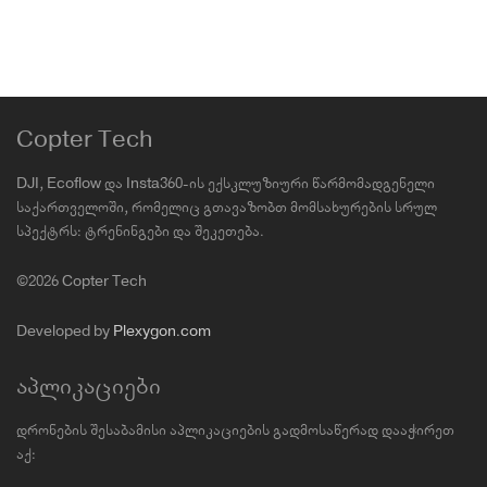
Copter Tech
DJI, Ecoflow და Insta360-ის ექსკლუზიური წარმომადგენელი
საქართველოში, რომელიც გთავაზობთ მომსახურების სრულ
სპექტრს: ტრენინგები და შეკეთება.
©2026 Copter Tech
Developed by
Plexygon.com
აპლიკაციები
დრონების შესაბამისი აპლიკაციების გადმოსაწერად დააჭირეთ
აქ: