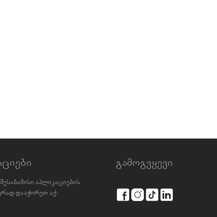
აციები
გამოგვყევი
შესაბამისი აპლიკაციების
რად დააჭირეთ აქ: