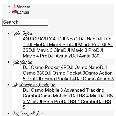
Georgia
English
დრონები
ANTIGRAVITY A1
DJI Neo 2
DJI Neo
DJI Lito
1
DJI Flip
DJI Mini 4 Pro
DJI Mini 5 Pro
DJI Air
3S
DJI Mavic 3 Cine
DJI Mavic 3 Pro
DJI
Mavic 4 Pro
DJI Avata 2
DJI Avata 360
კამერები
DJI Osmo Pocket 4P
DJI Osmo Nano
DJI
Osmo 360
DJI Osmo Pocket 3
Osmo Action
5 Pro
DJI Osmo Pocket 4
DJI Osmo Action 6
სტაბილიზატორები
DJI Osmo Mobile 8 Advanced Tracking
Combo
Osmo Mobile 7
DJI RS 4 Mini
DJI RS
3 Mini
DJI RS 4 Pro
DJI RS 4 Combo
DJI RS
5
მიკროფონები