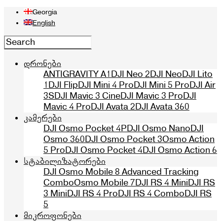
Georgia
English
დრონები
ANTIGRAVITY A1
DJI Neo 2
DJI Neo
DJI Lito
1
DJI Flip
DJI Mini 4 Pro
DJI Mini 5 Pro
DJI Air
3S
DJI Mavic 3 Cine
DJI Mavic 3 Pro
DJI
Mavic 4 Pro
DJI Avata 2
DJI Avata 360
კამერები
DJI Osmo Pocket 4P
DJI Osmo Nano
DJI
Osmo 360
DJI Osmo Pocket 3
Osmo Action
5 Pro
DJI Osmo Pocket 4
DJI Osmo Action 6
სტაბილიზატორები
DJI Osmo Mobile 8 Advanced Tracking
Combo
Osmo Mobile 7
DJI RS 4 Mini
DJI RS
3 Mini
DJI RS 4 Pro
DJI RS 4 Combo
DJI RS
5
მიკროფონები