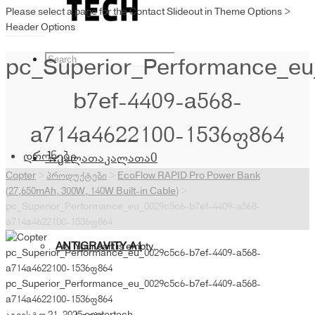
Please select a page for the Contact Slideout in Theme Options >
Header Options
pc_Superior_Performance_eu
b7ef-4409-a568-
a714a4622100-1536×864
დრონები
კალათა
კალათა
0
Copter
>
პროდუქტები
>
EcoFlow RAPID Pro Power Bank
(27,650mAh, 300W, 140W Built-in Cable)
>
pc_Superior_Performance_eu_0029c5c6-b7ef-4409-a568-
a714a4622100-1536×864
ANTIGRAVITY A1
Your cart is empty.
pc_Superior_Performance_eu_0029c5c6-b7ef-4409-a568-
a714a4622100-1536×864
pc_Superior_Performance_eu_0029c5c6-b7ef-4409-a568-
a714a4622100-1536×864
აგვისტო 21, 2025
coptertech