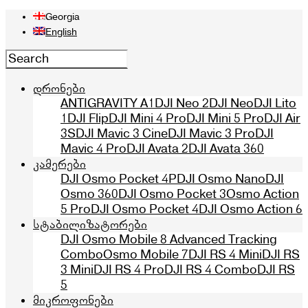
Georgia
English
დრონები
ANTIGRAVITY A1
DJI Neo 2
DJI Neo
DJI Lito
1
DJI Flip
DJI Mini 4 Pro
DJI Mini 5 Pro
DJI Air
3S
DJI Mavic 3 Cine
DJI Mavic 3 Pro
DJI
Mavic 4 Pro
DJI Avata 2
DJI Avata 360
კამერები
DJI Osmo Pocket 4P
DJI Osmo Nano
DJI
Osmo 360
DJI Osmo Pocket 3
Osmo Action
5 Pro
DJI Osmo Pocket 4
DJI Osmo Action 6
სტაბილიზატორები
DJI Osmo Mobile 8 Advanced Tracking
Combo
Osmo Mobile 7
DJI RS 4 Mini
DJI RS
3 Mini
DJI RS 4 Pro
DJI RS 4 Combo
DJI RS
5
მიკროფონები