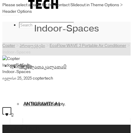
Please select a page for the Contact Slideout in Theme Options >
Header Options
Indoor-Spaces
Copter
>
პროდუქტები
>
EcoFlow WAVE 3 Portable Air Conditioner
>
Indoor-Spaces
Indoor-Spaces
დრონები
კალათა
კალათა
0
Indoor-Spaces
ივლისი 25, 2025
coptertech
ANTIGRAVITY A1
Your cart is empty.
0
Copter Tech