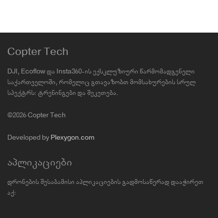
Copter Tech
DJI, Ecoflow და Insta360-ის ექსკლუზიური წარმომადგენელი
საქართველოში, რომელიც გთავაზობთ მომსახურების სრულ
სპექტრს: ტრენინგები და შეკეთება.
©2026 Copter Tech
Developed by
Plexygon.com
აპლიკაციები
დრონების შესაბამისი აპლიკაციების გადმოსაწერად დააჭირეთ
აქ: