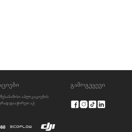
აციები
გამოგვყევი
შესაბამისი აპლიკაციების
რად დააჭირეთ აქ: