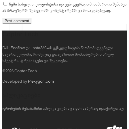
ჩემი სახელის. ელფოსტისა და ვებ-გვერდის მისამართის შენახვა
ამ ბრაუზერში შემდგომში კომენტარებში გამოსაყენებლად.
Copter Tech
DJI, Ecoflow და Insta360-ის ექსკლუზიური წარმომადგენელი
საქართველოში, რომელიც გთავაზობთ მომსახურების სრულ
სპექტრს: ტრენინგები და შეკეთება.
©2026 Copter Tech
Developed by
Plexygon.com
აპლიკაციები
დრონების შესაბამისი აპლიკაციების გადმოსაწერად დააჭირეთ აქ: