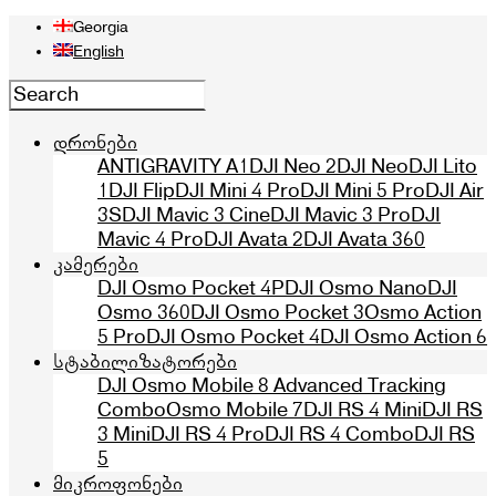
Georgia
English
დრონები
ANTIGRAVITY A1
DJI Neo 2
DJI Neo
DJI Lito
1
DJI Flip
DJI Mini 4 Pro
DJI Mini 5 Pro
DJI Air
3S
DJI Mavic 3 Cine
DJI Mavic 3 Pro
DJI
Mavic 4 Pro
DJI Avata 2
DJI Avata 360
კამერები
DJI Osmo Pocket 4P
DJI Osmo Nano
DJI
Osmo 360
DJI Osmo Pocket 3
Osmo Action
5 Pro
DJI Osmo Pocket 4
DJI Osmo Action 6
სტაბილიზატორები
DJI Osmo Mobile 8 Advanced Tracking
Combo
Osmo Mobile 7
DJI RS 4 Mini
DJI RS
3 Mini
DJI RS 4 Pro
DJI RS 4 Combo
DJI RS
5
მიკროფონები