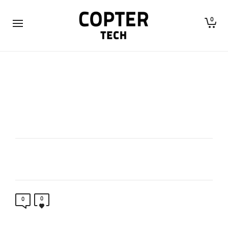
0
0
0